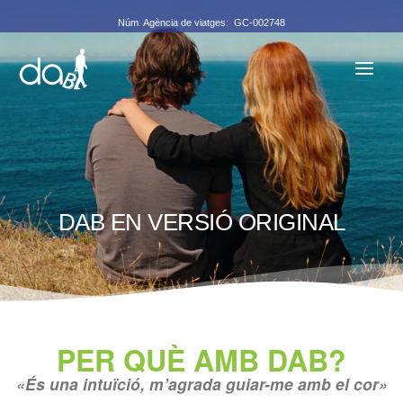
Vés
Núm. Agència de viatges: GC-002748
al
contingut
DAB EN VERSIÓ ORIGINAL
PER QUÈ AMB DAB?
«És una intuïció, m’agrada guiar-me amb el cor»