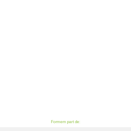
DAB V.O.
ESPORTIU
Formem part de: