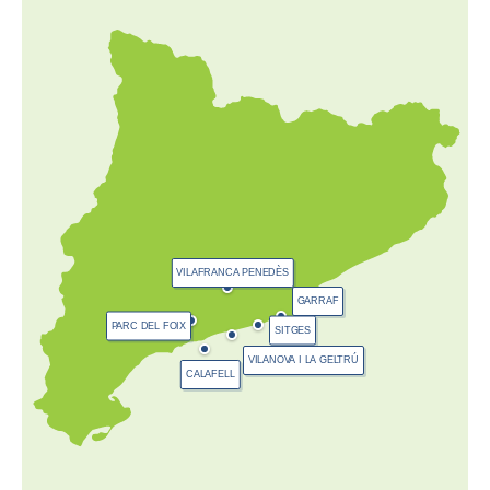
VILAFRANCA PENEDÈS
GARRAF
PARC DEL FOIX
SITGES
VILANOVA I LA GELTRÚ
CALAFELL