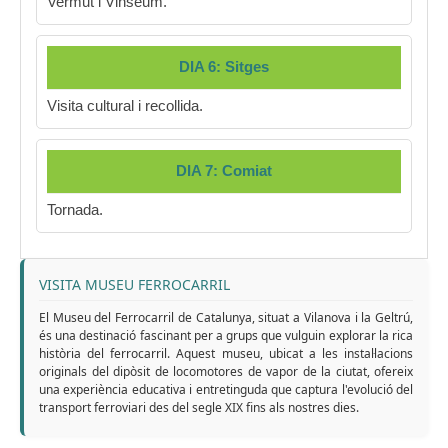
Vermut i Vinseum.
DIA 6: Sitges
Visita cultural i recollida.
DIA 7: Comiat
Tornada.
VISITA MUSEU FERROCARRIL
El Museu del Ferrocarril de Catalunya, situat a Vilanova i la Geltrú,
és una destinació fascinant per a grups que vulguin explorar la rica
història del ferrocarril. Aquest museu, ubicat a les instal·lacions
originals del dipòsit de locomotores de vapor de la ciutat, ofereix
una experiència educativa i entretinguda que captura l'evolució del
transport ferroviari des del segle XIX fins als nostres dies.