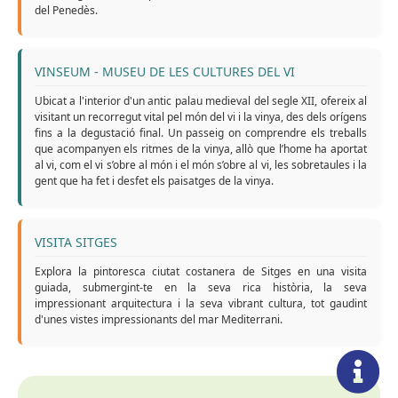
del Penedès.
VINSEUM - MUSEU DE LES CULTURES DEL VI
Ubicat a l'interior d'un antic palau medieval del segle XII, ofereix al
visitant un recorregut vital pel món del vi i la vinya, des dels orígens
fins a la degustació final. Un passeig on comprendre els treballs
que acompanyen els ritmes de la vinya, allò que l’home ha aportat
al vi, com el vi s’obre al món i el món s’obre al vi, les sobretaules i la
gent que ha fet i desfet els paisatges de la vinya.
VISITA SITGES
Explora la pintoresca ciutat costanera de Sitges en una visita
guiada, submergint-te en la seva rica història, la seva
impressionant arquitectura i la seva vibrant cultura, tot gaudint
d'unes vistes impressionants del mar Mediterrani.