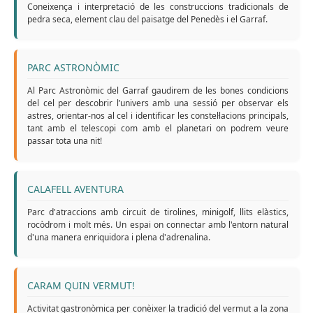
Coneixença i interpretació de les construccions tradicionals de
pedra seca, element clau del paisatge del Penedès i el Garraf.
PARC ASTRONÒMIC
Al Parc Astronòmic del Garraf gaudirem de les bones condicions
del cel per descobrir l’univers amb una sessió per observar els
astres, orientar-nos al cel i identificar les constel·lacions principals,
tant amb el telescopi com amb el planetari on podrem veure
passar tota una nit!
CALAFELL AVENTURA
Parc d'atraccions amb circuit de tirolines, minigolf, llits elàstics,
rocòdrom i molt més. Un espai on connectar amb l'entorn natural
d'una manera enriquidora i plena d'adrenalina.
CARAM QUIN VERMUT!
Activitat gastronòmica per conèixer la tradició del vermut a la zona