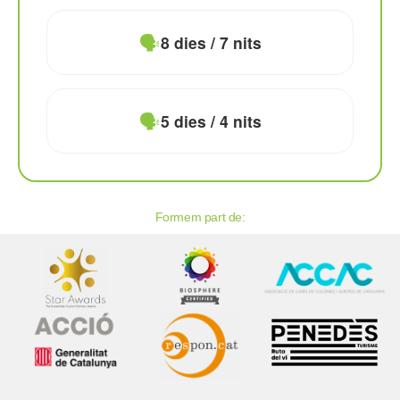
🗣️
8 dies / 7 nits
🗣️
5 dies / 4 nits
Formem part de: