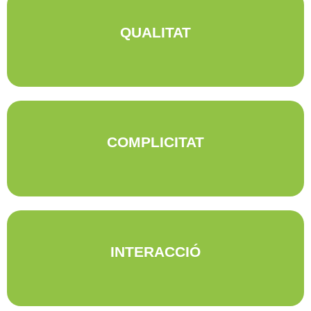
Garantir la QUALITAT dels allotjaments, dels espais de restauració i de
QUALITAT
les activitats, així com l'adequació a les edats i característiques dels
participants, són aspectes imprescindibles per a DAB
La COMPLICITAT que es crea entre els monitors de Dab i els professors
COMPLICITAT
facilita l'estada i aquests no perden protagonisme, podent assumir un rol
de més proximitat amb els participants al no estar pendents constanment
d'aspectes logístics i de control.
La INTERACCIÓ amb els habitants del territori que es visita es
INTERACCIÓ
imprescindible per a que l'experiència del viatge sigui complerta.
Coneixem a gent que viu, estudia i treballa en els lloc que visitem i ens
barrejem amb ells.