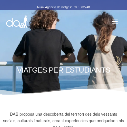
Vés
Núm. Agència de viatges: GC-002748
al
contingut
VIATGES PER ESTUDIANTS
DAB proposa una descoberta del territori des dels vessants
socials, culturals i naturals, creant experiències que enriqueixen als
nois i noies.