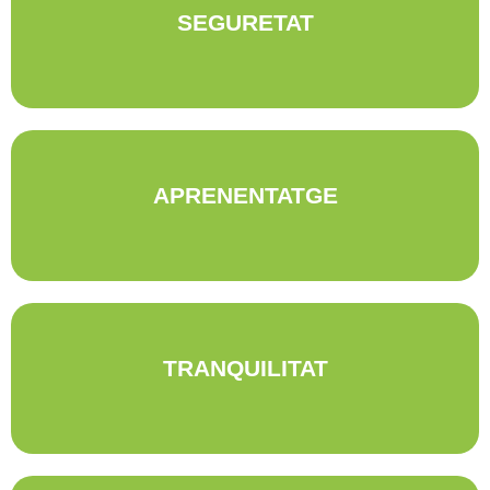
SEGURETAT
Per sobre de tot busquem la SEGURETAT en les nostres propostes.
Indrets que coneixem, espais controlats, activitats normativitzades.
L'APRENENTATGE, és un element essencial en els viatges per
APRENENTATGE
estudiants. Motivem i donem eines als nois i noies per a que tornin a casa
saben moltes coses i sobretot, amb ganes de saber-ne moltes més
TRANQUILITAT dels profesors i/o acompanyants s'aconsegueix amb
TRANQUILITAT
activitats engrescadores, amb ajut de monitors responsables que
coneixen l'entorn, evitant espais conflictius.