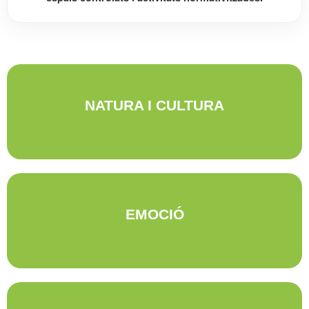
La descoberta de l'entorn NATURAL I CULTURAL té una posició rellevant
NATURA I CULTURA
en les nostres estades, el coneixem, el vivim i el respectem de manera
divertida.
L'EMOCIÓ es consegueix despertant interés en el viatge, amb activitats
EMOCIÓ
diferents, experiències innovadores, amb l'adaptació a un nou medi. No
imitem el taranna del país d'origen, ens integrem al d'acollida.