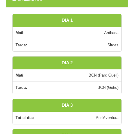
DIA 1
Matí:
Arribada
Tarda:
Sitges
DIA 2
Matí:
BCN (Parc Güell)
Tarda:
BCN (Gòtic)
DIA 3
Tot el dia:
PortAventura