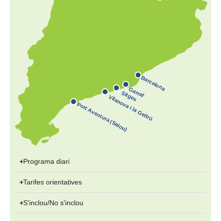
Barcelona
Garraf
Sitges
Vilanova i la Geltrú
Port Aventura (Salou)
Programa diari
Tarifes orientatives
S'inclou/No s'inclou