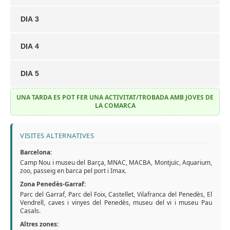
DIA 3
DIA 4
DIA 5
UNA TARDA ES POT FER UNA ACTIVITAT/TROBADA AMB JOVES DE
LA COMARCA
VISITES ALTERNATIVES
Barcelona:
Camp Nou i museu del Barça, MNAC, MACBA, Montjuïc, Aquarium,
zoo, passeig en barca pel port i Imax.
Zona Penedès-Garraf:
Parc del Garraf, Parc del Foix, Castellet, Vilafranca del Penedès, El
Vendrell, caves i vinyes del Penedès, museu del vi i museu Pau
Casals.
Altres zones: