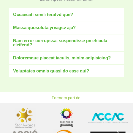
Occaecati simili terafvd que?
Massa quosoluta yrvagsv aja?
Nam error corrupssa, suspendisse pv ehicula
eleifend?
Doloremque placeat iaculis, minim adipisicing?
Voluptates omnis quasi do esse qui?
Formem part de: