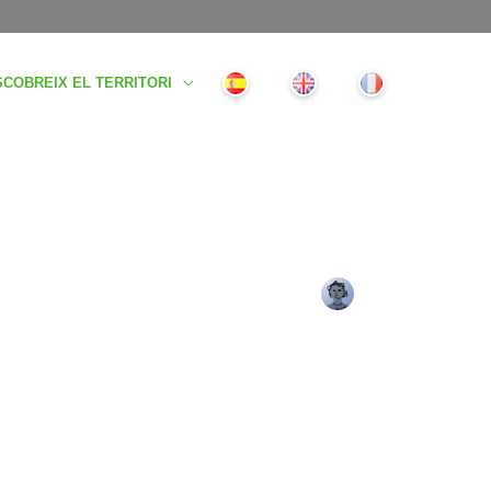
Núm. Agència de viatges: GC-002748
COBREIX EL TERRITORI