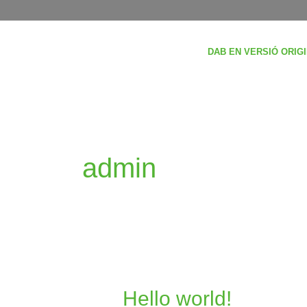
Vés
al
contingut
DAB EN VERSIÓ ORIG
admin
Hello
Hello world!